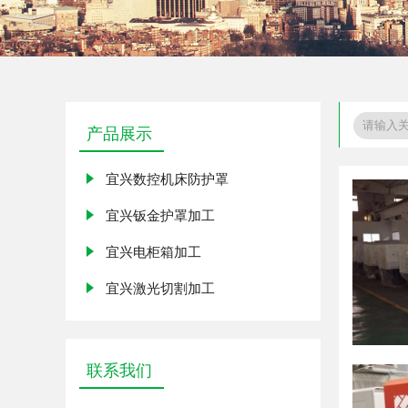
产品展示
宜兴数控机床防护罩
宜兴钣金护罩加工
宜兴电柜箱加工
宜兴激光切割加工
联系我们