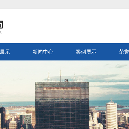
展示
新闻中心
案例展示
荣