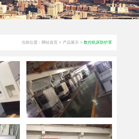
宜兴无锡数控机床
当前位置：
网站首页
>
产品展示
>
数控机床防护罩
罩
宜兴无锡数控机床防护罩